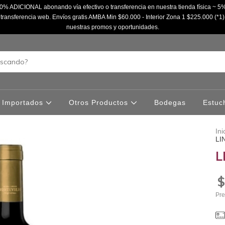
% ADICIONAL abonando vía efectivo o transferencia en nuestra tienda física ~
ransferencia web. Envíos gratis AMBA Min $60.000 - Interior Zona 1 $225.000 (*1)
nuestras promos y oportunidades.
Importados
Otros Productos
Bodegas
Estuc
Ini
LI
L
$
Pre