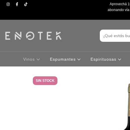
Aprovechá 10
abonando vía t
Vinos
Espumantes
Espirituosas
SIN STOCK