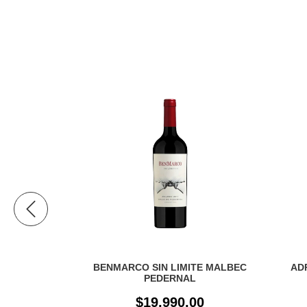
 MALBEC
BENMARCO SIN LIMITE MALBEC
AD
PEDERNAL
(4)
$19.990,00