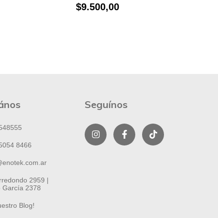
$9.500,00
ános
Seguínos
548555
5054 8466
@enotek.com.ar
Arredondo 2959 |
 García 2378
uestro Blog!