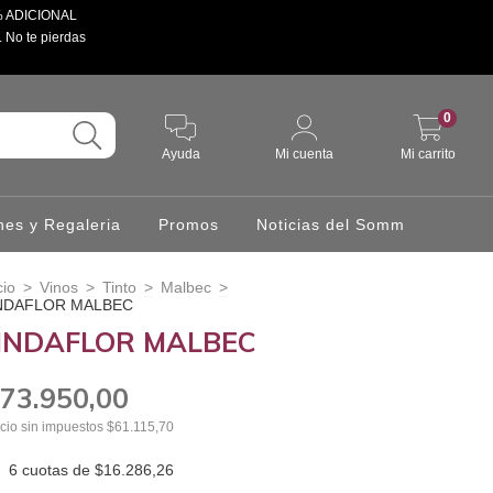
 5% ADICIONAL
. No te pierdas
0
Ayuda
Mi cuenta
Mi carrito
hes y Regaleria
Promos
Noticias del Somm
cio
>
Vinos
>
Tinto
>
Malbec
>
NDAFLOR MALBEC
INDAFLOR MALBEC
73.950,00
cio sin impuestos
$61.115,70
6
cuotas de
$16.286,26