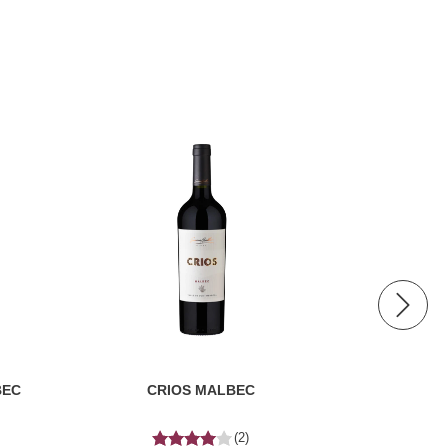
BEC
CRIOS MALBEC
ALTO
(2)