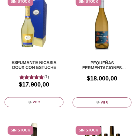
SIN STOCK
SIN STOCK
ESPUMANTE NICASIA
PEQUEÑAS
DOUX CON ESTUCHE
FERMENTACIONES
CHARDONNAY SEMILLON
(1)
$18.000,00
X 750CC
$17.900,00
VER
VER
SIN STOCK
SIN STOCK