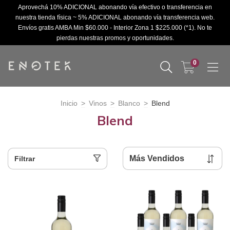
Aprovechá 10% ADICIONAL abonando vía efectivo o transferencia en
nuestra tienda física ~ 5% ADICIONAL abonando vía transferencia web.
Envíos gratis AMBA Min $60.000 - Interior Zona 1 $225.000 (*1). No te
pierdas nuestras promos y oportunidades.
0
Inicio
>
Vinos
>
Blanco
>
Blend
Blend
Filtrar