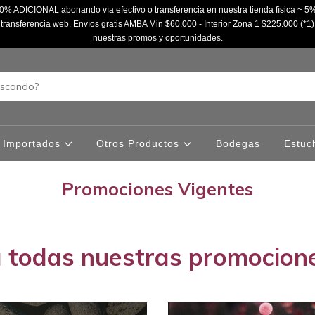
% ADICIONAL abonando vía efectivo o transferencia en nuestra tienda física ~
ransferencia web. Envíos gratis AMBA Min $60.000 - Interior Zona 1 $225.000 (*1)
nuestras promos y oportunidades.
Importados
Otros Productos
Bodegas
Estuc
Promociones Vigentes
 todas nuestras promocione