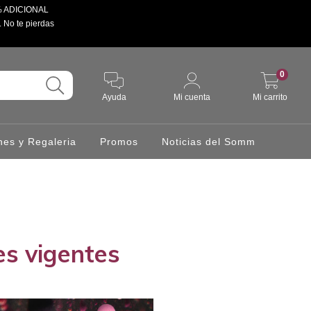
 5% ADICIONAL
. No te pierdas
0
Ayuda
Mi cuenta
Mi carrito
hes y Regaleria
Promos
Noticias del Somm
s vigentes