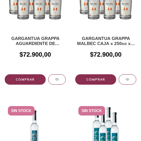
GARGANTUA GRAPPA
GARGANTUA GRAPPA
AGUARDIENTE DE
MALBEC CAJA x 250cc x 6
TORRONTÉS CAJA x 250cc
u.
$72.900,00
x 6 u.
$72.900,00
SIN STOCK
SIN STOCK