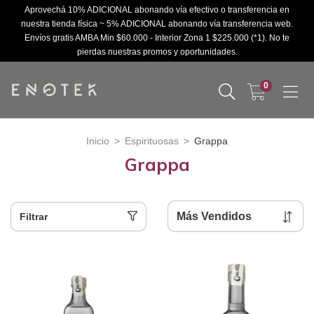
Aprovechá 10% ADICIONAL abonando vía efectivo o transferencia en
nuestra tienda física ~ 5% ADICIONAL abonando vía transferencia web.
Envíos gratis AMBA Min $60.000 - Interior Zona 1 $225.000 (*1). No te
pierdas nuestras promos y oportunidades.
0
Inicio
>
Espirituosas
>
Grappa
Grappa
Filtrar