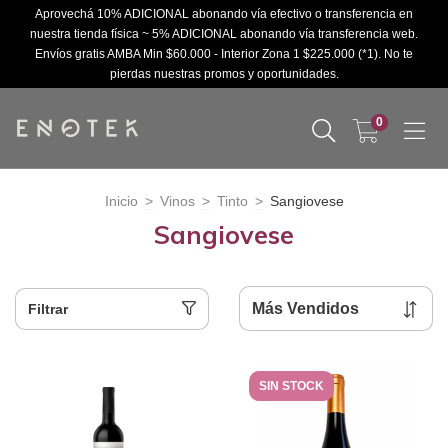
Aprovechá 10% ADICIONAL abonando vía efectivo o transferencia en
nuestra tienda física ~ 5% ADICIONAL abonando vía transferencia web.
Envíos gratis AMBA Min $60.000 - Interior Zona 1 $225.000 (*1). No te
pierdas nuestras promos y oportunidades.
0
Inicio
>
Vinos
>
Tinto
>
Sangiovese
Sangiovese
Filtrar
SIN STOCK