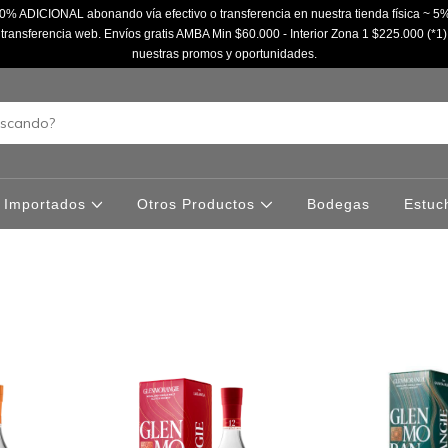
% ADICIONAL abonando vía efectivo o transferencia en nuestra tienda física ~
ransferencia web. Envíos gratis AMBA Min $60.000 - Interior Zona 1 $225.000 (*1)
nuestras promos y oportunidades.
Importados
Otros Productos
Bodegas
Estuc