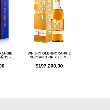
RANGIE
WHISKY GLENMORANGIE
 AÑOS X
NECTAR D´OR X 700ML
00
$197.200,00