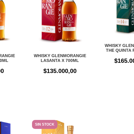
WHISKY GLE
THE QUINTA 
AÑOS X 
RANGIE
WHISKY GLENMORANGIE
$165.0
00ML
LASANTA X 700ML
00
$135.000,00
SIN STOCK