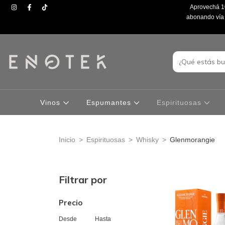
Aprovechá 10
abonando vía t
Vinos
Espumantes
Espirituosas
Inicio
>
Espirituosas
>
Whisky
>
Glenmorangie
Filtrar por
Precio
Desde
Hasta