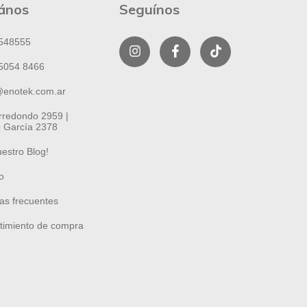
ános
Seguínos
548555
5054 8466
@enotek.com.ar
Arredondo 2959 |
 García 2378
uestro Blog!
o
as frecuentes
timiento de compra