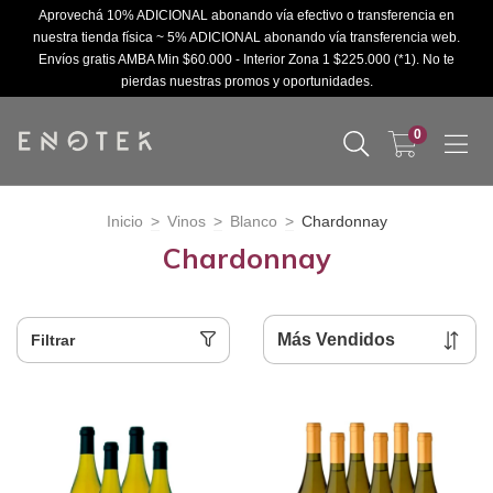
Aprovechá 10% ADICIONAL abonando vía efectivo o transferencia en
nuestra tienda física ~ 5% ADICIONAL abonando vía transferencia web.
Envíos gratis AMBA Min $60.000 - Interior Zona 1 $225.000 (*1). No te
pierdas nuestras promos y oportunidades.
0
Inicio
>
Vinos
>
Blanco
>
Chardonnay
Chardonnay
Filtrar