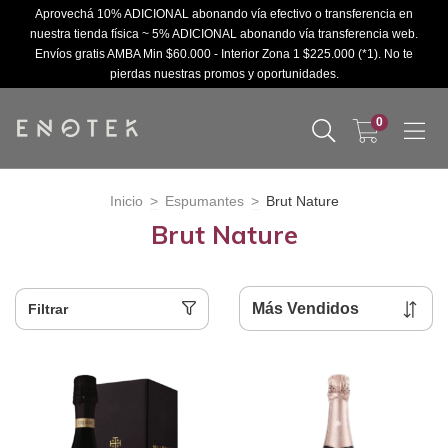
Aprovechá 10% ADICIONAL abonando vía efectivo o transferencia en
nuestra tienda física ~ 5% ADICIONAL abonando vía transferencia web.
Envíos gratis AMBA Min $60.000 - Interior Zona 1 $225.000 (*1). No te
pierdas nuestras promos y oportunidades.
0
Inicio
>
Espumantes
>
Brut Nature
Brut Nature
Filtrar