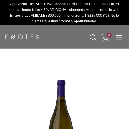
Aprovechá 10% ADICIONAL abonando vía efectivo o transferencia en
nuestra tienda física ~ 5% ADICIONAL abonando vía transferencia web.
Envíos gratis AMBA Min $60.000 - Interior Zona 1 $225.000 (*1). No te
pierdas nuestras promos y oportunidades.
0