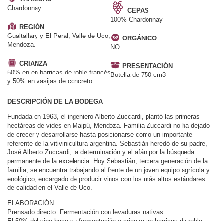
Chardonnay
CEPAS
100% Chardonnay
REGIÓN
Gualtallary y El Peral, Valle de Uco,
ORGÁNICO
Mendoza.
NO
CRIANZA
PRESENTACIÓN
50% en en barricas de roble francés
Botella de 750 cm3
y 50% en vasijas de concreto
DESCRIPCIÓN DE LA BODEGA
Fundada en 1963, el ingeniero Alberto Zuccardi, plantó las primeras
hectáreas de vides en Maipú, Mendoza. Familia Zuccardi no ha dejado
de crecer y desarrollarse hasta posicionarse como un importante
referente de la vitivinicultura argentina. Sebastián heredó de su padre,
José Alberto Zuccardi, la determinación y el afán por la búsqueda
permanente de la excelencia. Hoy Sebastián, tercera generación de la
familia, se encuentra trabajando al frente de un joven equipo agrícola y
enológico, encargado de producir vinos con los más altos estándares
de calidad en el Valle de Uco.
ELABORACIÓN:
Prensado directo. Fermentación con levaduras nativas.
El 50% del vino hace su fermentación y crianza en barricas de roble