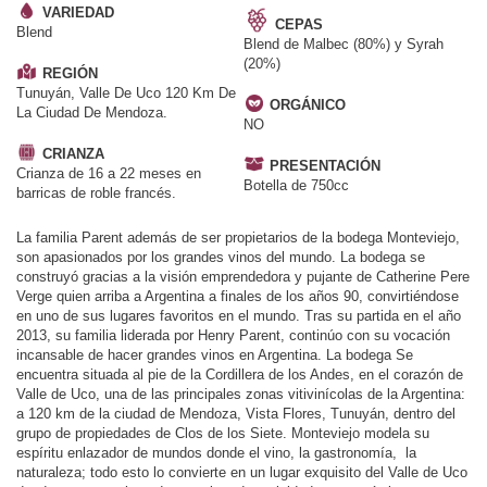
VARIEDAD
CEPAS
Blend
Blend de Malbec (80%) y Syrah
(20%)
REGIÓN
Tunuyán, Valle De Uco 120 Km De
ORGÁNICO
La Ciudad De Mendoza.
NO
CRIANZA
PRESENTACIÓN
Crianza de 16 a 22 meses en
Botella de 750cc
barricas de roble francés.
La familia Parent además de ser propietarios de la bodega Monteviejo,
son apasionados por los grandes vinos del mundo. La bodega se
construyó gracias a la visión emprendedora y pujante de Catherine Pere
Verge quien arriba a Argentina a finales de los años 90, convirtiéndose
en uno de sus lugares favoritos en el mundo. Tras su partida en el año
2013, su familia liderada por Henry Parent, continúo con su vocación
incansable de hacer grandes vinos en Argentina. La bodega Se
encuentra situada al pie de la Cordillera de los Andes, en el corazón de
Valle de Uco, una de las principales zonas vitivinícolas de la Argentina:
a 120 km de la ciudad de Mendoza, Vista Flores, Tunuyán, dentro del
grupo de propiedades de Clos de los Siete. Monteviejo modela su
espíritu enlazador de mundos donde el vino, la gastronomía, la
naturaleza; todo esto lo convierte en un lugar exquisito del Valle de Uco