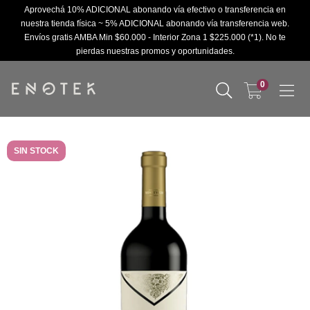
Aprovechá 10% ADICIONAL abonando vía efectivo o transferencia en
nuestra tienda física ~ 5% ADICIONAL abonando vía transferencia web.
Envíos gratis AMBA Min $60.000 - Interior Zona 1 $225.000 (*1). No te
pierdas nuestras promos y oportunidades.
0
SIN STOCK