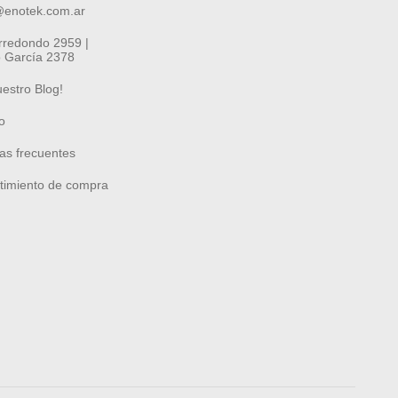
@enotek.com.ar
Arredondo 2959 |
 García 2378
uestro Blog!
o
as frecuentes
timiento de compra