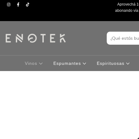
Aprovechá 10
abonando vía t
Vinos
Espumantes
Espirituosas