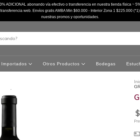
% ADICIONAL abonando vía efectivo o transferencia en nuestra tienda física ~
ransferencia web. Envíos gratis AMBA Min $60.000 - Interior Zona 1 $225.000 (*1)
nuestras promos y oportunidades.
Importados
Otros Productos
Bodegas
Estuc
Ini
GR
G
$
Pre