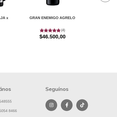
JA x
GRAN ENEMIGO AGRELO
CAJA GRAN
(4)
$
$46.500,00
ános
Seguínos
548555
5054 8466