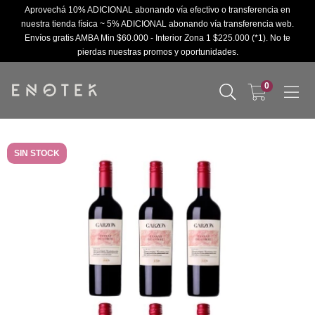
Aprovechá 10% ADICIONAL abonando vía efectivo o transferencia en
nuestra tienda física ~ 5% ADICIONAL abonando vía transferencia web.
Envíos gratis AMBA Min $60.000 - Interior Zona 1 $225.000 (*1). No te
pierdas nuestras promos y oportunidades.
0
SIN STOCK