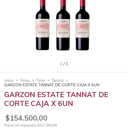
1
/
1
Inicio
>
Vinos
>
Tinto
>
Tannat
>
GARZON ESTATE TANNAT DE CORTE CAJA X 6UN
GARZON ESTATE TANNAT DE
CORTE CAJA X 6UN
$154.500,00
Precio sin impuestos
$127.685,95