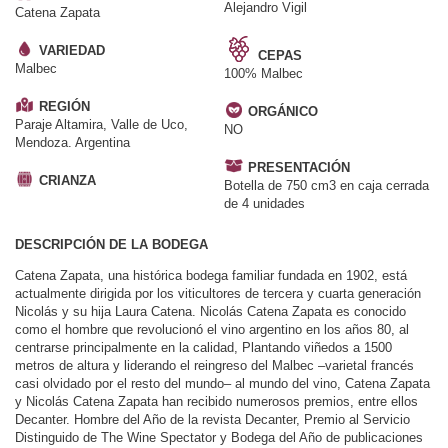
Alejandro Vigil
Catena Zapata
VARIEDAD
CEPAS
Malbec
100% Malbec
REGIÓN
ORGÁNICO
Paraje Altamira, Valle de Uco,
NO
Mendoza. Argentina
PRESENTACIÓN
CRIANZA
Botella de 750 cm3 en caja cerrada
de 4 unidades
DESCRIPCIÓN DE LA BODEGA
Catena Zapata, una histórica bodega familiar fundada en 1902, está
actualmente dirigida por los viticultores de tercera y cuarta generación
Nicolás y su hija Laura Catena. Nicolás Catena Zapata es conocido
como el hombre que revolucionó el vino argentino en los años 80, al
centrarse principalmente en la calidad, Plantando viñedos a 1500
metros de altura y liderando el reingreso del Malbec –varietal francés
casi olvidado por el resto del mundo– al mundo del vino, Catena Zapata
y Nicolás Catena Zapata han recibido numerosos premios, entre ellos
Decanter. Hombre del Año de la revista Decanter, Premio al Servicio
Distinguido de The Wine Spectator y Bodega del Año de publicaciones