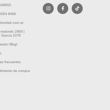
548555
5054 8466
@enotek.com.ar
Arredondo 2959 |
 García 2378
uestro Blog!
o
as frecuentes
timiento de compra