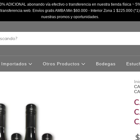
% ADICIONAL abonando vía efectivo o transferencia en nuestra tienda física ~
ransferencia web. Envíos gratis AMBA Min $60.000 - Interior Zona 1 $225.000 (*1)
nuestras promos y oportunidades.
Importados
Otros Productos
Bodegas
Estuc
Ini
CA
CA
C
C
C
$