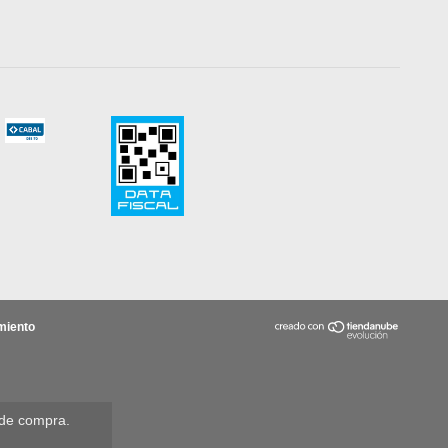
miento
 de compra.