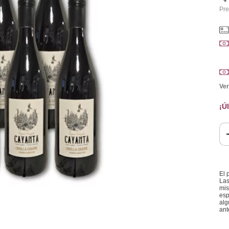
Pre
Ver
¡Ú
El 
Las
mis
esp
alg
ant