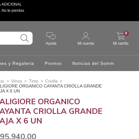
 5% ADICIONAL
. No te pierdas
0
Ayuda
Mi cuenta
Mi carrito
hes y Regaleria
Promos
Noticias del Somm
cio
>
Vinos
>
Tinto
>
Criolla
>
LIGIORE ORGANICO CAYANTA CRIOLLA GRANDE
JA X 6 UN
ALIGIORE ORGANICO
AYANTA CRIOLLA GRANDE
AJA X 6 UN
95.940,00