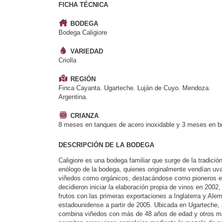
FICHA TÉCNICA
BODEGA
Bodega Caligiore
VARIEDAD
Criolla
REGIÓN
Finca Cayanta. Ugarteche. Luján de Cuyo. Mendoza.
Argentina.
CRIANZA
8 meses en tanques de acero inoxidable y 3 meses en bo
DESCRIPCIÓN DE LA BODEGA
Caligiore es una bodega familiar que surge de la tradición
enólogo de la bodega, quienes originalmente vendían uva 
viñedos como orgánicos, destacándose como pioneros en 
decidieron iniciar la elaboración propia de vinos en 20
frutos con las primeras exportaciones a Inglaterra y Al
estadounidense a partir de 2005. Ubicada en Ugarteche, a
combina viñedos con más de 48 años de edad y otros más