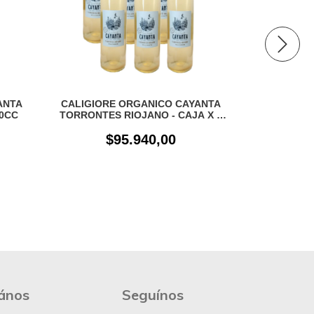
ANTA
CALIGIORE ORGANICO CAYANTA
CALIGIOR
0CC
TORRONTES RIOJANO - CAJA X 6
UN
$95.940,00
$
ános
Seguínos