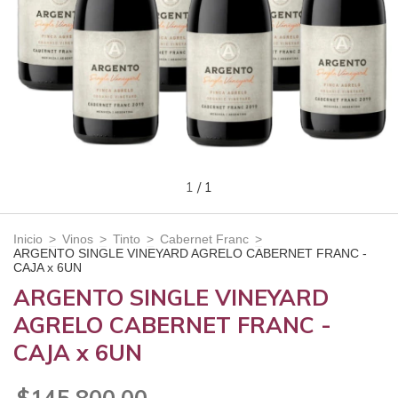
1
/
1
Inicio
>
Vinos
>
Tinto
>
Cabernet Franc
>
ARGENTO SINGLE VINEYARD AGRELO CABERNET FRANC -
CAJA x 6UN
ARGENTO SINGLE VINEYARD
AGRELO CABERNET FRANC -
CAJA x 6UN
$145.800,00