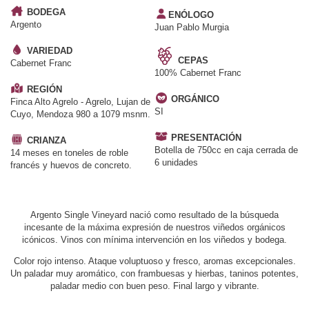
BODEGA
ENÓLOGO
Argento
Juan Pablo Murgia
VARIEDAD
CEPAS
Cabernet Franc
100% Cabernet Franc
REGIÓN
ORGÁNICO
Finca Alto Agrelo - Agrelo, Lujan de
SI
Cuyo, Mendoza 980 a 1079 msnm.
PRESENTACIÓN
CRIANZA
Botella de 750cc en caja cerrada de
14 meses en toneles de roble
6 unidades
francés y huevos de concreto.
Argento Single Vineyard nació como resultado de la búsqueda
incesante de la máxima expresión de nuestros viñedos orgánicos
icónicos. Vinos con mínima intervención en los viñedos y bodega.
Color rojo intenso. Ataque voluptuoso y fresco, aromas excepcionales.
Un paladar muy aromático, con frambuesas y hierbas, taninos potentes,
paladar medio con buen peso. Final largo y vibrante.