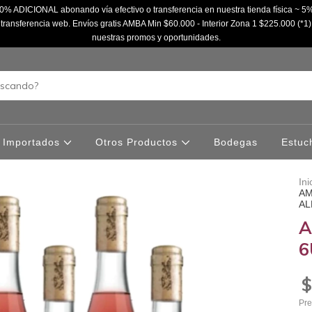
% ADICIONAL abonando vía efectivo o transferencia en nuestra tienda física ~
ransferencia web. Envíos gratis AMBA Min $60.000 - Interior Zona 1 $225.000 (*1)
nuestras promos y oportunidades.
Importados
Otros Productos
Bodegas
Estuc
Ini
AM
AL
A
6
$
Pre