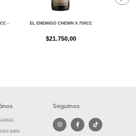
CC -
EL ENEMIGO CHENIN X 750CC
CAJA EL EN
$21.750,00
$
ános
Seguínos
548555
5054 8466