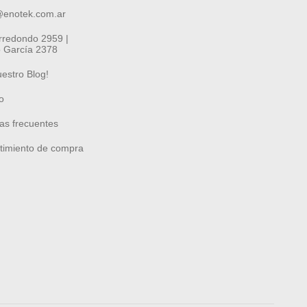
@enotek.com.ar
Arredondo 2959 |
 García 2378
uestro Blog!
o
as frecuentes
timiento de compra