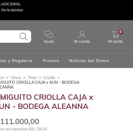
 5% ADICIONAL
. No te pierdas
0
Ayuda
Mi cuenta
Mi carrito
hes y Regaleria
Promos
Noticias del Somm
cio
>
Vinos
>
Tinto
>
Criolla
>
IGUITO CRIOLLA CAJA x 6UN - BODEGA
EANNA
MIGUITO CRIOLLA CAJA x
UN - BODEGA ALEANNA
111.000,00
cio sin impuestos
$91.735,54