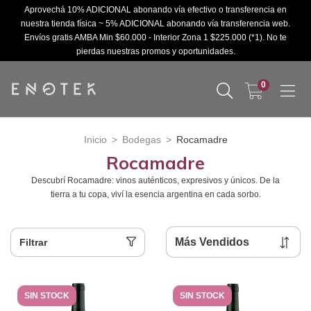
Aprovechá 10% ADICIONAL abonando vía efectivo o transferencia en
nuestra tienda física ~ 5% ADICIONAL abonando vía transferencia web.
Envíos gratis AMBA Min $60.000 - Interior Zona 1 $225.000 (*1). No te
pierdas nuestras promos y oportunidades.
0
Inicio
>
Bodegas
>
Rocamadre
Rocamadre
Descubrí Rocamadre: vinos auténticos, expresivos y únicos. De la
tierra a tu copa, viví la esencia argentina en cada sorbo.
Filtrar
SIN STOCK
SIN STOCK