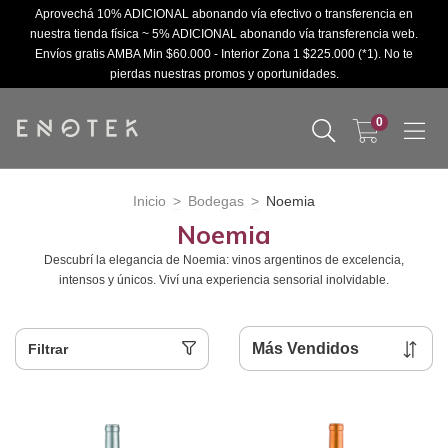
Aprovechá 10% ADICIONAL abonando vía efectivo o transferencia en
nuestra tienda física ~ 5% ADICIONAL abonando vía transferencia web.
Envíos gratis AMBA Min $60.000 - Interior Zona 1 $225.000 (*1). No te
pierdas nuestras promos y oportunidades.
0
Inicio
>
Bodegas
>
Noemia
Noemia
Descubrí la elegancia de Noemia: vinos argentinos de excelencia,
intensos y únicos. Viví una experiencia sensorial inolvidable.
Filtrar