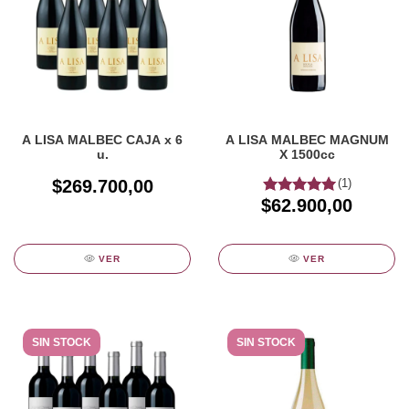
A LISA MALBEC CAJA x 6
A LISA MALBEC MAGNUM
u.
X 1500cc
$269.700,00
(1)
$62.900,00
VER
VER
SIN STOCK
SIN STOCK