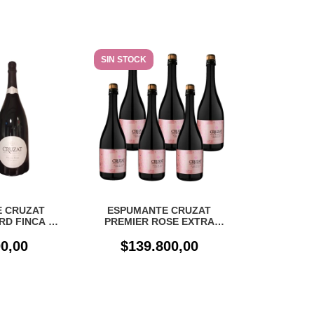
SIN STOCK
 CRUZAT
ESPUMANTE CRUZAT
RD FINCA LA
PREMIER ROSE EXTRA
NUM CON
BRUT CAJA X 6 UN
0,00
CHE
$139.800,00