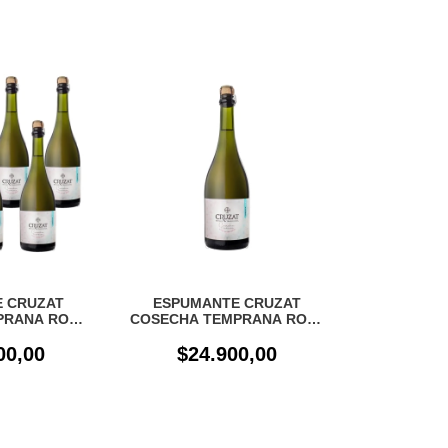
 CRUZAT
ESPUMANTE CRUZAT
PRANA ROSE
COSECHA TEMPRANA ROSE
AJA X 6 UN
EXTRA BRUT X 750cc
00,00
$24.900,00