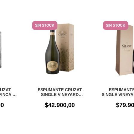
SIN STOCK
SIN STOCK
UZAT
ESPUMANTE CRUZAT
ESPUMANTE
FINCA LA
SINGLE VINEYARD
SINGLE VINEYA
 CON
ORGANICO NATURE X 750CC
DAMA MAG
00
CON ESTUCHE
$42.900,00
$79.90
ESTU