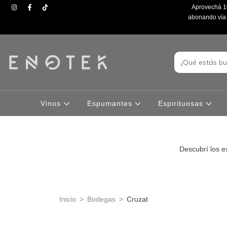
Aprovechá 10
abonando vía t
Vinos
Espumantes
Espirituosas
Descubrí los e
Inicio
>
Bodegas
>
Cruzat