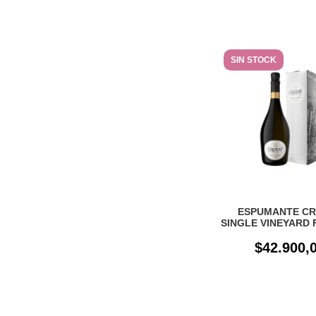
SIN STOCK
ESPUMANTE CR
SINGLE VINEYARD 
DAMA X 750CC
$42.900,
ESTUCHE