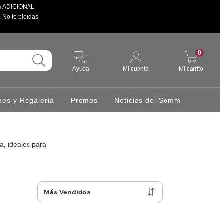
 5% ADICIONAL
. No te pierdas
0
Ayuda
Mi cuenta
Mi carrito
hes y Regaleria
Promos
Noticias del Somm
a, ideales para