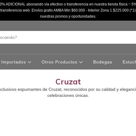
% ADICIONAL abonando vía efectivo o transferencia en nuestra tienda física ~
ransferencia web. Envíos gratis AMBA Min $60.000 - Interior Zona 1 $225.000 (*1)
nuestras promos y oportunidades.
Importados
Otros Productos
Bodegas
Estuc
Cruzat
xclusivos espumantes de Cruzat, reconocidos por su calidad y eleganci
celebraciones únicas.